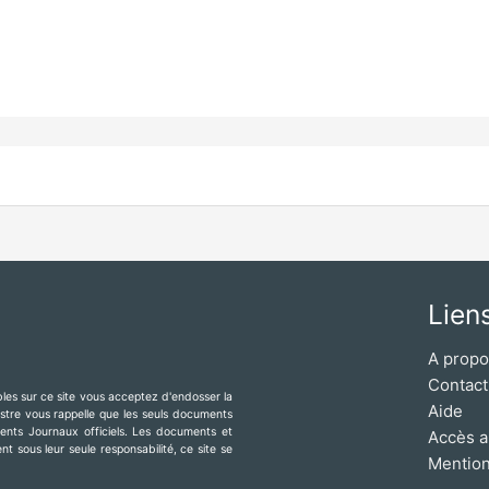
Lien
A prop
Contact
ibles sur ce site vous acceptez d'endosser la
Aide
mestre vous rappelle que les seuls documents
érents Journaux officiels. Les documents et
Accès a
t sous leur seule responsabilité, ce site se
Mention