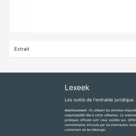
Extrait
Lexeek
Les outils de l'entraide juridique.
Avertissement :
En utilisant les données dispon
responsabilité liée à cette utilisation. Le web
juridiques officiels sont ceux publiés aux diff
commentaires envoyés par les internautes resten
contentant de les héberger.