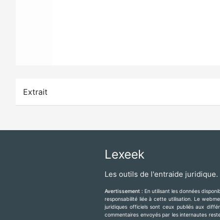
Extrait
Lexeek
Les outils de l'entraide juridique.
Avertissement :
En utilisant les données dispon
responsabilité liée à cette utilisation. Le web
juridiques officiels sont ceux publiés aux diff
commentaires envoyés par les internautes resten