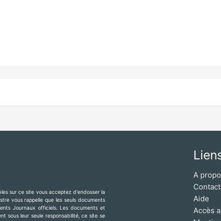
Lien
A prop
Contact
ibles sur ce site vous acceptez d'endosser la
Aide
mestre vous rappelle que les seuls documents
érents Journaux officiels. Les documents et
Accès a
t sous leur seule responsabilité, ce site se