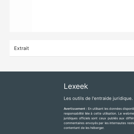
Extrait
Lexeek
Les outils de l'entraide juridique.
Avertissement :
En utilisant les données dispon
responsabilité liée à cette utilisation. Le web
juridiques officiels sont ceux publiés aux diff
commentaires envoyés par les internautes resten
contentant de les héberger.