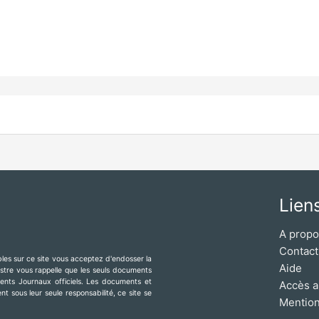
Lien
A prop
Contact
ibles sur ce site vous acceptez d'endosser la
Aide
mestre vous rappelle que les seuls documents
érents Journaux officiels. Les documents et
Accès a
t sous leur seule responsabilité, ce site se
Mention