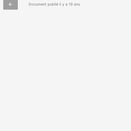
arrow_back
Document publié il y a 19 ans