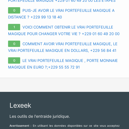
PORTEFEUILLE MAGIQUE +229 01 60 49 20 00 LES ETAPES
POUR AVOIR LE VRAI PORTEFEUILLE MAGIQUE A DISTANCE
PUIS-JE AVOIR LE VRAI PORTEFEUILLE MAGIQUE A
0
DISTANCE ? +229 99 13 18 40
VOICI COMMENT OBTENIR LE VRAI PORTEFEUILLE
1
MAGIQUE POUR CHANGER VOTRE VIE ? +229 01 60 49 20 00
APPRENEZ TOUS LES SECRETS SUR LE VRAI PORTE-FEUILLE
COMMENT AVOIR VRAI PORTEFEUILLE MAGIQUE, LE
0
MAGIQUE QUI EXISTE VRAIMENT
VRAI PORTEFEUILLE MAGIQUE EN DOLLARS, +229 56 84 41
71 PORTEFEUILLE MAGIQUE EN EURO, VRAI PORTEFEUILLE
LE VRAI PORTEFEUILLE MAGIQUE , PORTE MONNAIE
0
MAGIQUE EN FRANCE EUROPE
MAGIQUE EN EURO ?;+229 55 55 72 91
Lexeek
Les outils de l'entraide juridique.
Avertissement :
En utilisant les données disponibles sur ce site vous acceptez