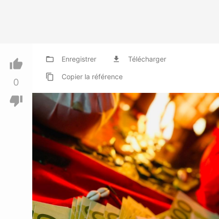
folder_open
Enregistrer
file_download
Télécharger
thumb_up
content_copy
Copier
la référence
0
thumb_down