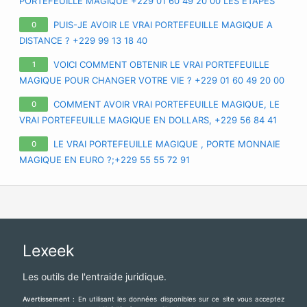
PORTEFEUILLE MAGIQUE +229 01 60 49 20 00 LES ETAPES
POUR AVOIR LE VRAI PORTEFEUILLE MAGIQUE A DISTANCE
PUIS-JE AVOIR LE VRAI PORTEFEUILLE MAGIQUE A
0
DISTANCE ? +229 99 13 18 40
VOICI COMMENT OBTENIR LE VRAI PORTEFEUILLE
1
MAGIQUE POUR CHANGER VOTRE VIE ? +229 01 60 49 20 00
APPRENEZ TOUS LES SECRETS SUR LE VRAI PORTE-FEUILLE
COMMENT AVOIR VRAI PORTEFEUILLE MAGIQUE, LE
0
MAGIQUE QUI EXISTE VRAIMENT
VRAI PORTEFEUILLE MAGIQUE EN DOLLARS, +229 56 84 41
71 PORTEFEUILLE MAGIQUE EN EURO, VRAI PORTEFEUILLE
LE VRAI PORTEFEUILLE MAGIQUE , PORTE MONNAIE
0
MAGIQUE EN FRANCE EUROPE
MAGIQUE EN EURO ?;+229 55 55 72 91
Lexeek
Les outils de l'entraide juridique.
Avertissement :
En utilisant les données disponibles sur ce site vous acceptez