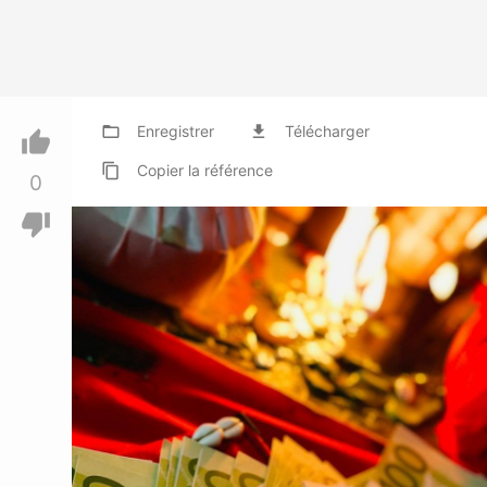
folder_open
Enregistrer
file_download
Télécharger
thumb_up
content_copy
Copier
la référence
0
thumb_down