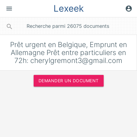
Lexeek
menu
account_circle
close
search
Prêt urgent en Belgique, Emprunt en
Allemagne Prêt entre particuliers en
72h:
cherylgremont3@gmail.com
DEMANDER UN DOCUMENT