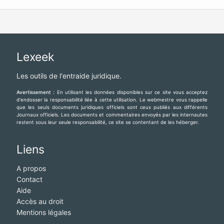
Prêt personnel sans passer par une banque , Prêt entre
cherylgremont3@gmail.com
particuliers honnêtes en France et La Belgique , Prêt
personnel sans passer par une banque :
cherylgremont3@gmail.com
Lexeek
Les outils de l'entraide juridique.
Avertissement :
En utilisant les données disponibles sur ce site vous acceptez
d'endosser la responsabilité liée à cette utilisation. Le webmestre vous rappelle
que les seuls documents juridiques officiels sont ceux publiés aux différents
Journaux officiels. Les documents et commentaires envoyés par les internautes
restent sous leur seule responsabilité, ce site se contentant de les héberger.
Liens
A propos
Contact
Aide
Accès au droit
Mentions légales