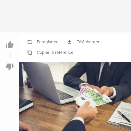
folder_open
Enregistrer
file_download
Télécharger
thumb_up
content_copy
Copier
la référence
1
thumb_down