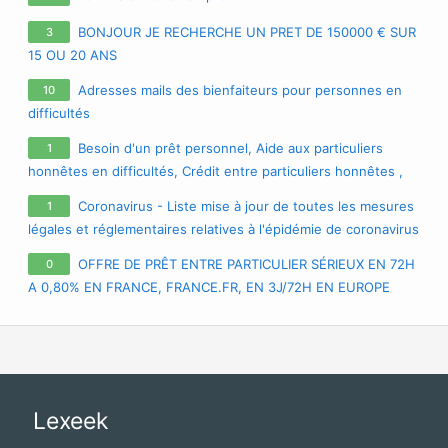
BONJOUR JE RECHERCHE UN PRET DE 150000 € SUR
3
15 OU 20 ANS
Adresses mails des bienfaiteurs pour personnes en
10
difficultés
Besoin d'un prêt personnel, Aide aux particuliers
1
honnêtes en difficultés, Crédit entre particuliers honnêtes ,
Prêt personnel sans passer par une banque , Prêt entre
Coronavirus - Liste mise à jour de toutes les mesures
1
particuliers honnêtes en France et La Belgique , Prêt
légales et réglementaires relatives à l'épidémie de coronavirus
personnel sans passer par une banque :
/ covid-19 / sars-cov-2
cherylgremont3@gmail.com
OFFRE DE PRÊT ENTRE PARTICULIER SÉRIEUX EN 72H
0
A 0,80% EN FRANCE, FRANCE.FR, EN 3J/72H EN EUROPE
FRANCE
gouv.fr.fr@gmail.com
OFFRE DE PRÊT ENTRE
PARTICULIER SÉRIEUX EN 72H A 0,80% EN FRANCE,
FRANCE.FR, EN 3J/72H EN EUROPE
FRANCE-
gouv.fr.fr@gmail.com
Offre de prêt entre particuliers Très
sérieux
Lexeek