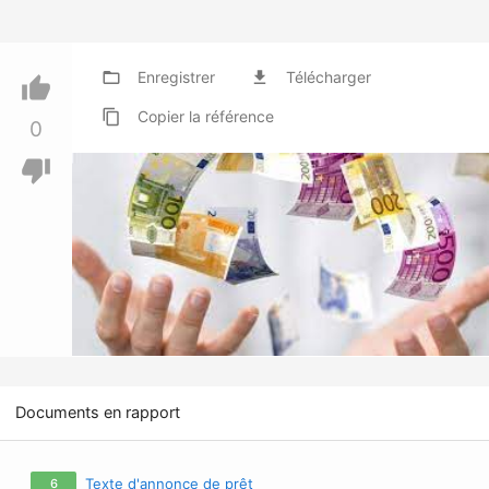
folder_open
Enregistrer
file_download
Télécharger
thumb_up
content_copy
Copier
la référence
0
thumb_down
Documents en rapport
Texte d'annonce de prêt
6