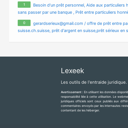
particulier - petite annonce en Marti
1
Besoin d'un prêt personnel, Aide aux particuliers h
sans passer par une banque , Prêt entre particuliers honn
cherylgremont3@gmail.com
0
gerardserieux@gmail.com
/ offre de prêt entre pa
suisse.ch.suisse, prêt d'argent en suisse,prêt sérieux en s
suisse,prêt sérieux ,prêt rapide en suisse , suisse pr
Lexeek
Les outils de l'entraide juridique.
Avertissement :
En utilisant les données dispon
responsabilité liée à cette utilisation. Le web
juridiques officiels sont ceux publiés aux diff
commentaires envoyés par les internautes resten
contentant de les héberger.