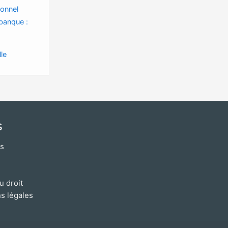
sonnel
 banque :
le
s
os
u droit
s légales