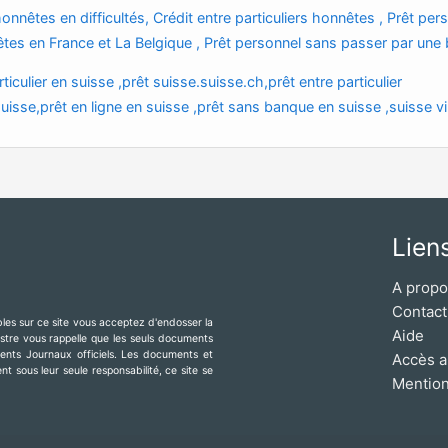
onnêtes en difficultés, Crédit entre particuliers honnêtes , Prêt per
êtes en France et La Belgique , Prêt personnel sans passer par une
rticulier en suisse ,prêt suisse.suisse.ch,prêt entre particulier
uisse,prêt en ligne en suisse ,prêt sans banque en suisse ,suisse vil
Lien
A prop
Contact
ibles sur ce site vous acceptez d'endosser la
Aide
mestre vous rappelle que les seuls documents
érents Journaux officiels. Les documents et
Accès a
t sous leur seule responsabilité, ce site se
Mention