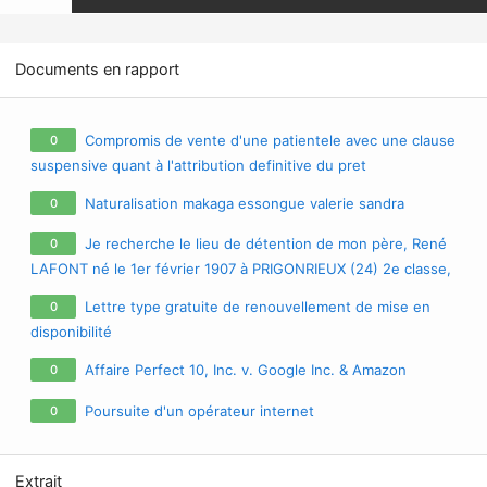
Documents en rapport
Compromis de vente d'une patientele avec une clause
0
suspensive quant à l'attribution definitive du pret
Naturalisation makaga essongue valerie sandra
0
Je recherche le lieu de détention de mon père, René
0
LAFONT né le 1er février 1907 à PRIGONRIEUX (24) 2e classe,
prisonnier en Allemagne de 1940 à 1945 ( sans plus de
Lettre type gratuite de renouvellement de mise en
0
précision). Merci d'avance
disponibilité
Affaire Perfect 10, Inc. v. Google Inc. & Amazon
0
Poursuite d'un opérateur internet
0
Extrait