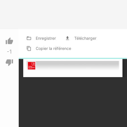
folder_open
Enregistrer
file_download
Télécharger
thumb_up
content_copy
Copier
la référence
-1
thumb_down