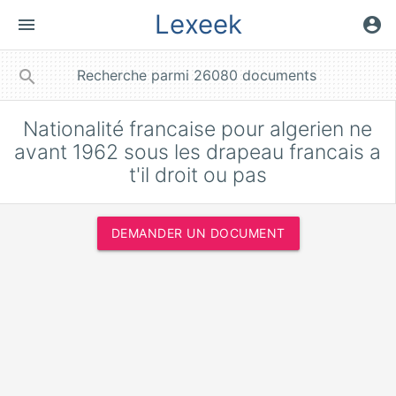
Lexeek
menu
account_circle
close
search
Nationalité francaise pour algerien ne
avant 1962 sous les drapeau francais a
t'il droit ou pas
DEMANDER UN DOCUMENT