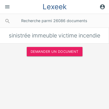
Lexeek
menu
account_circle
close
search
sinistrée immeuble victime incendie
DEMANDER UN DOCUMENT