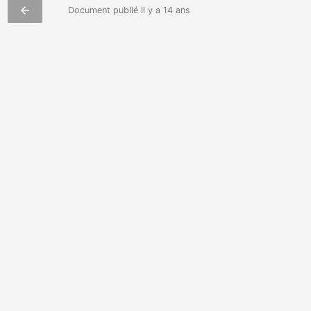
arrow_back
Document publié il y a 14 ans