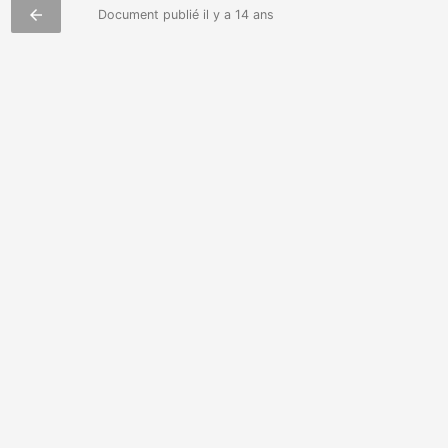
arrow_back
Document publié il y a 14 ans