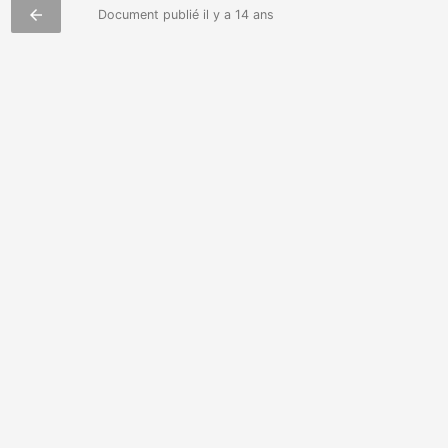
arrow_back
Document publié il y a 14 ans