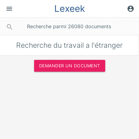
Lexeek
menu
account_circle
close
search
Recherche du travail a l'étranger
DEMANDER UN DOCUMENT