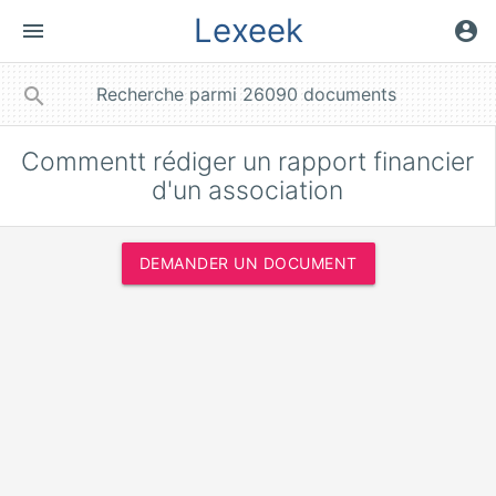
Lexeek
menu
account_circle
close
search
Commentt rédiger un rapport financier
d'un association
DEMANDER UN DOCUMENT