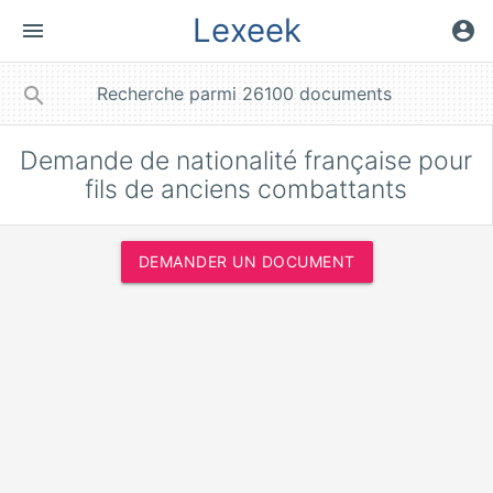
Lexeek
menu
account_circle
close
search
Demande de nationalité française pour
fils de anciens combattants
DEMANDER UN DOCUMENT