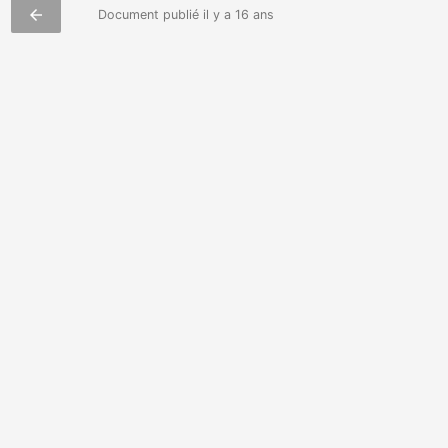
arrow_back
Document publié il y a 16 ans