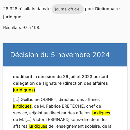
modifiant la décision du 26 juillet 2023 portant
délégation de signature (direction des affaires
juridiques)
[...] Guillaume ODINET, directeur des affaires
juridiques
, de M. Fabrice BRETÉCHÉ, chef de
service, adjoint au directeur des affaires
juridiques
,
de M. [...] Victor LESPINARD, sous-directeur des
affaires
juridiques
de l'enseignement scolaire, de la
jeunesse et des sports, délégation est donnée à
Mme Eva NGUYEN, sous-directrice des affaires
juridiques
de l'enseignement [...]
[...] Jean LALOUX, agent contractuel, chef du bureau
des questions
juridiques
relatives à la jeunesse, aux
sports et aux personnels, et à ses adjointes, Mme
Florence BROWN, agente contractuelle, et Mme
Marlène [...] de l'éducation nationale, des sports, de