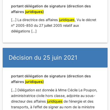
Décision du 25 juin 2021
portant délégation de signature (direction des
affaires
juridiques)
[...] Délégation est donnée à Mme Cécile Le Poupon,
administratrice civile hors classe, adjointe au sous-
directeur des affaires
juridiques
de l'énergie et des
transports, à l'effet de signer au nom de la ministre
[...] relations avec les collectivités territoriales et de la
ministre de la mer, tous actes, arrêtés et décisions, à
l'exclusion des décrets, dans la limite des attributions
de la sous-direction des affaires
juridiques
[...]
[...] La décision du 16 novembre 2020 portant
délégation de signature (direction des affaires
juridiques)
est abrogée. [...]
[...] Délégation est donnée à Mme Sophie Malet,