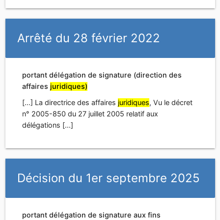
[...] La directrice des affaires
juridiques
, Vu le décret
n° 2005-850 du 27 juillet 2005 relatif aux
délégations [...]
Décision du 1er septembre 2025
portant délégation de signature aux fins
d'exercice d'astreintes (direction des libertés
publiques et des affaires
juridiques)
[...] l'effet de signer, au nom du ministre d'État,
ministre de l'intérieur, aux fins d'exercice des
astreintes qu'il sera amené à assurer au sein de la
direction des libertés publiques et des affaires
juridiques
[...]