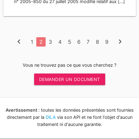
n° 2005-850 du 27 juillet 2005 modifié relatif aux [...]
chevron_left
chevron_right
1
2
3
4
5
6
7
8
9
Vous ne trouvez pas ce que vous cherchez ?
DEMANDER UN DOCUMENT
Avertissement
: toutes les données présentées sont fournies
directement par la
DILA
via son API et ne font l'objet d'aucun
traitement ni d'aucune garantie.