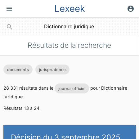
Lexeek
menu
account_circle
close
search
Résultats de la recherche
documents
jurisprudence
28 331 résultats dans le
pour
Dictionnaire
journal officiel
juridique
.
Résultats 13 à 24.
Décision du 3 septembre 2025